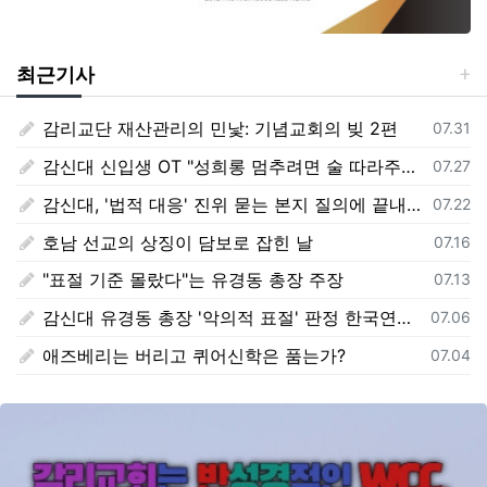
최근기사
감리교단 재산관리의 민낯: 기념교회의 빚 2편
등록일
07.31
감신대 신입생 OT "성희롱 멈추려면 술 따라주기"
등록일
07.27
감신대, '법적 대응' 진위 묻는 본지 질의에 끝내 '침묵'
등록일
07.22
호남 선교의 상징이 담보로 잡힌 날
등록일
07.16
"표절 기준 몰랐다"는 유경동 총장 주장
등록일
07.13
감신대 유경동 총장 '악의적 표절' 판정 한국연구재단 보고서 전문 전격 공개
등록일
07.06
애즈베리는 버리고 퀴어신학은 품는가?
등록일
07.04