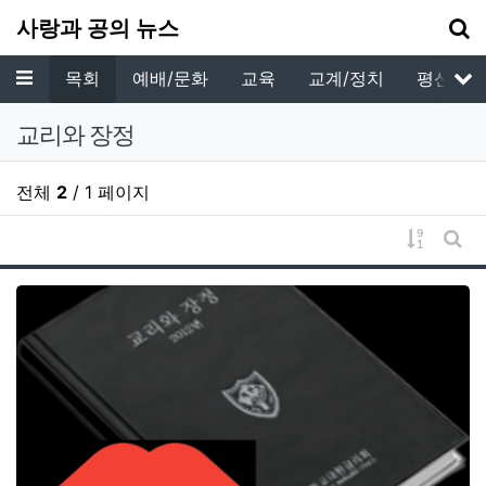
기
사랑과 공의 뉴스
메뉴
영성
목회
예배/문화
교육
교계/정치
평신도
서
교리와 장정
전체
2
/ 1 페이지
게시물 
게시