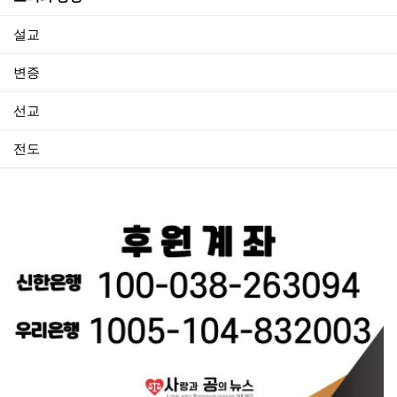
설교
변증
선교
전도