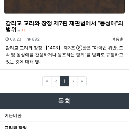
감리교 교리와 장정 제7편 재판법에서 "동성애"의
댓글
범위…
1
등록일
조회
등록자
09.23
892
여동훈
감리교 교리와 장정 【1403】 제3조 ⑧항은 “마약법 위반, 도
박 및 동성애를 찬성하거나 동조하는 행위”를 범과로 규정하고
있는 것에 대해 명…
(current)
1
목회
이단비판
교리와 장정