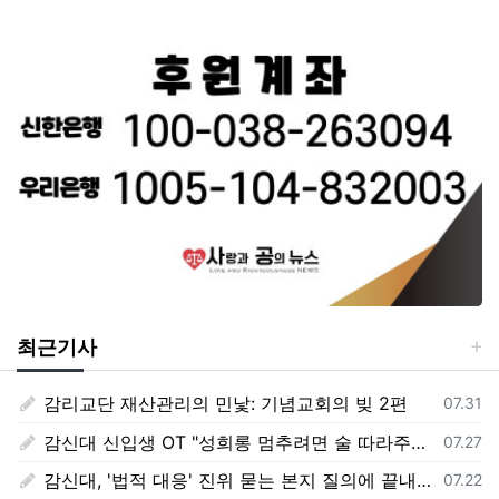
최근기사
감리교단 재산관리의 민낯: 기념교회의 빚 2편
등록일
07.31
감신대 신입생 OT "성희롱 멈추려면 술 따라주기"
등록일
07.27
감신대, '법적 대응' 진위 묻는 본지 질의에 끝내 '침묵'
등록일
07.22