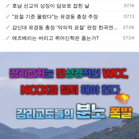
호남 선교의 상징이 담보로 잡힌 날
등록일
07.16
"표절 기준 몰랐다"는 유경동 총장 주장
등록일
07.13
감신대 유경동 총장 '악의적 표절' 판정 한국연구재단 보고서 전문 전격 공개
등록일
07.06
애즈베리는 버리고 퀴어신학은 품는가?
등록일
07.04