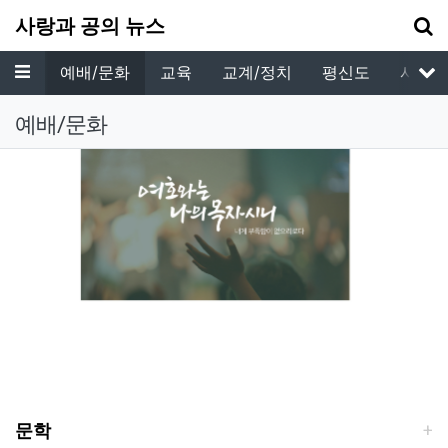
기
사랑과 공의 뉴스
메뉴
목회
예배/문화
교육
교계/정치
평신도
사공T
서
예배/문화
Previous
Next
문학