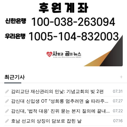
최근기사
감리교단 재산관리의 민낯: 기념교회의 빚 2편
등록일
07.31
감신대 신입생 OT "성희롱 멈추려면 술 따라주기"
등록일
07.27
감신대, '법적 대응' 진위 묻는 본지 질의에 끝내 '침묵'
등록일
07.22
호남 선교의 상징이 담보로 잡힌 날
등록일
07.16