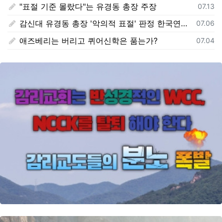
"표절 기준 몰랐다"는 유경동 총장 주장
등록일
07.13
감신대 유경동 총장 '악의적 표절' 판정 한국연구재단 보고서 전문 전격 공개
등록일
07.06
애즈베리는 버리고 퀴어신학은 품는가?
등록일
07.04