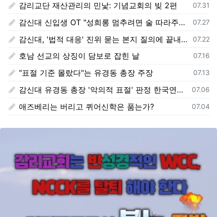
감리교단 재산관리의 민낯: 기념교회의 빚 2편
등록일
07.31
감신대 신입생 OT "성희롱 멈추려면 술 따라주기"
등록일
07.27
감신대, '법적 대응' 진위 묻는 본지 질의에 끝내 '침묵'
등록일
07.22
호남 선교의 상징이 담보로 잡힌 날
등록일
07.16
"표절 기준 몰랐다"는 유경동 총장 주장
등록일
07.13
감신대 유경동 총장 '악의적 표절' 판정 한국연구재단 보고서 전문 전격 공개
등록일
07.06
애즈베리는 버리고 퀴어신학은 품는가?
등록일
07.04