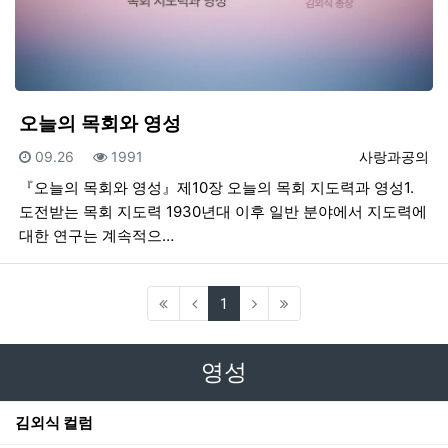
오늘의 목회와 영성
등록일
조회
등록자
09.26
1991
사랑과공의
『오늘의 목회와 영성』제10장 오늘의 목회 지도력과 영성1.
도전받는 목회 지도력 1930년대 이후 일반 분야에서 지도력에
대한 연구는 계속적으…
(current)
1
영성
김외식 컬럼