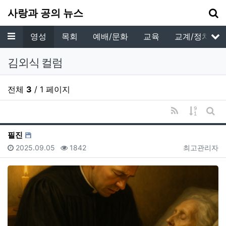
기
사랑과 공의 뉴스
메뉴
신학
영성
목회
예배/문화
교육
교계/정치
서
김외식 컬럼
전체
3
/ 1 페이지
RSS
게시물 
게시
필진
등록일
조회
등록자
2025.09.05
1842
최고관리자