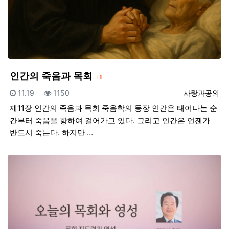
댓글
인간의 죽음과 목회
1
등록일
조회
등록자
11.19
1150
사랑과공의
제11장 인간의 죽음과 목회 죽음학의 등장 인간은 태어나는 순
간부터 죽음을 향하여 걸어가고 있다. 그리고 인간은 언젠가
반드시 죽는다. 하지만 …