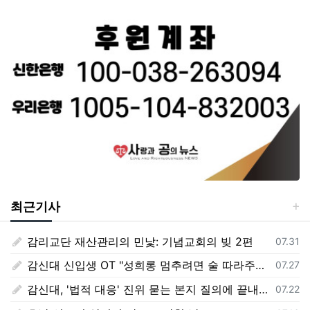
최근기사
감리교단 재산관리의 민낯: 기념교회의 빚 2편
등록일
07.31
감신대 신입생 OT "성희롱 멈추려면 술 따라주기"
등록일
07.27
감신대, '법적 대응' 진위 묻는 본지 질의에 끝내 '침묵'
등록일
07.22