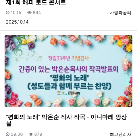
제1회 해피 로드 콘서트
등록일
조회
등록자
10.15
864
사랑과공의
2025.10.14
"평화의 노래" 박온순 작사 작곡 - 아니마레 앙상
블
등록일
조회
등록자
09.06
879
최고관리자