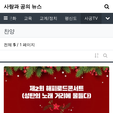
기
사랑과 공의 뉴스
메뉴
예배/문화
교육
교계/정치
평신도
사공TV
서
찬양
전체
5
/ 1 페이지
게시물 
게시