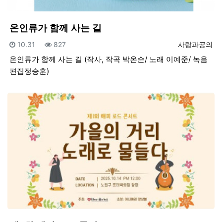
온인류가 함께 사는 길
등록일
조회
등록자
10.31
827
사랑과공의
온인류가 함께 사는 길 (작사, 작곡 박온순/ 노래 이예준/ 녹음
편집정승훈)