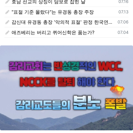
호남 선교의 상징이 담보로 잡힌 날
등록일
07.16
"표절 기준 몰랐다"는 유경동 총장 주장
등록일
07.13
감신대 유경동 총장 '악의적 표절' 판정 한국연구재단 보고서 전문 전격 공개
등록일
07.06
애즈베리는 버리고 퀴어신학은 품는가?
등록일
07.04