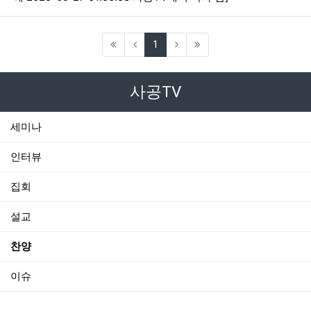
(current)
1
사공TV
세미나
인터뷰
집회
설교
찬양
이슈