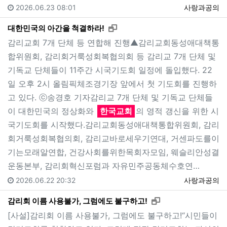
2026.06.23 08:01
사랑과공의
새창으로 보기
대한민국의 아간을 척결하라!
감리교회 7개 단체 등 연합해 진행▲감리교회동성애대책통
합위원회, 감리회거룩성회복협의회 등 감리교 7개 단체 및
기독교 단체들이 11주간 시국기도회 일정에 돌입했다. 22
일 오후 2시 올림픽체조경기장 앞에서 첫 기도회를 진행하
고 있다. ⓒ송경호 기자감리교 7개 단체 및 기독교 단체들
이 대한민국의 정상화와
한국교회
의 영적 갱신을 위한 시
국기도회를 시작했다.감리교회동성애대책통합위원회, 감리
회거룩성회복협의회, 감리교바로세우기연대, 거센파도를이
기는모래알연합, 건강사회를위한목회자모임, 웨슬리안성결
운동본부, 감리회혁신포럼과 자유민주공동체수호연…
2026.06.22 20:32
사랑과공의
새창으로 보기
감리회 이름 사용불가, 그럼에도 불구하고!
[사설]감리회 이름 사용불가, 그럼에도 불구하고!“시민들이