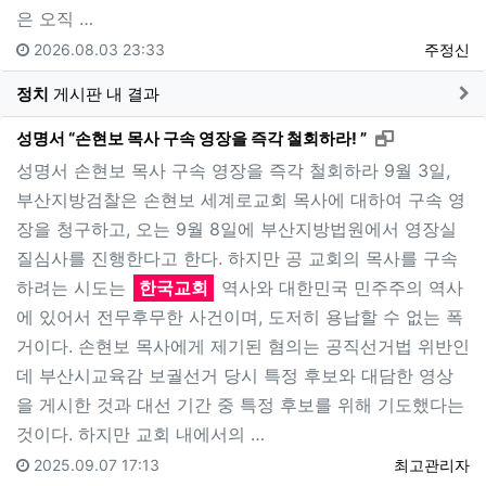
은 오직 …
2026.08.03 23:33
주정신
게
정치
게시판 내 결과
새창으로 보
성명서 “손현보 목사 구속 영장을 즉각 철회하라! ”
성명서 손현보 목사 구속 영장을 즉각 철회하라 9월 3일,
부산지방검찰은 손현보 세계로교회 목사에 대하여 구속 영
장을 청구하고, 오는 9월 8일에 부산지방법원에서 영장실
질심사를 진행한다고 한다. 하지만 공 교회의 목사를 구속
하려는 시도는
한국교회
역사와 대한민국 민주주의 역사
에 있어서 전무후무한 사건이며, 도저히 용납할 수 없는 폭
거이다. 손현보 목사에게 제기된 혐의는 공직선거법 위반인
데 부산시교육감 보궐선거 당시 특정 후보와 대담한 영상
을 게시한 것과 대선 기간 중 특정 후보를 위해 기도했다는
것이다. 하지만 교회 내에서의 …
2025.09.07 17:13
최고관리자