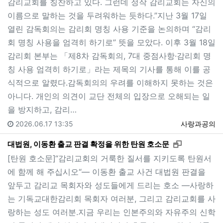
감리교회를 칭찬하고 있다. 그런데 정작 감리교회는 자신의
이름으로 말하는 것을 두려워하는 듯하다.”지난 3월 17일
열린 감독회의는 감리회 명칭 사용 기준을 논의하며 “감리
회 명칭 사용을 엄격히 하기로” 뜻을 모았다. 이후 3월 18일
감리회 본부는 「제8차 감독회의, 7대 중점사항·감리회 명
칭 사용 엄격히 하기로」라는 제목의 기사를 통해 이를 공
식적으로 알렸다.감독회의의 우려를 이해하지 못하는 것은
아니다. 개인의 의견이 교단 전체의 입장으로 오해되는 일
을 방지하고, 감리…
2026.06.17 13:35
사랑과공의
새창으로 보
대법원, 이동환 출교 판결 확정을 위한 탄원 호소문
[탄원 호소문]“감리교회의 거룩한 질서를 지키도록 탄원서
에 함께 해 주십시오“— 이동환 출교 사건 대법원 판결을
앞두고 감리교 목회자와 성도들에게 드리는 호소 —사랑하
는 기독교대한감리회 목회자 여러분, 그리고 감리교회를 사
랑하는 성도 여러분.지금 우리는 인본주의와 자유주의 신학