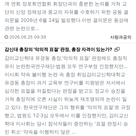
개 연회 장로회연합회 회장단과의 충분한 논의를 거쳐 교
단의 신앙 정체성과 종교의 자유를 수호하기 위한 공동 결
의문을 2026년 6월 24일 발표했다.이번 결의문은 동성애
관련 논란으로…
2026.06.25 09:39
사랑과공의
새창으로
감신대 총장의 '악의적 표절' 판정, 총장 자격이 있는가?
감리교신학대 유경동 총장,'악의적 표절' 판정에도 총장직
유지 논란한국연구재단·법원 모두 연구부정 인정했지만...
이사회 약속 불이행 논란 속 총장 취임감리교신학대학교
유경동 총장이 과거 교육부 연구비를 지원받은 저서에서
심각한 표절을 저질렀다는 판정을 받고도 정교수 승진을
거쳐 총장직에 오른 사실이 뒤늦게 재조명되며 논란이 일
고 있다. 한국연구재단은 그의 행위를 '악의적 표절'로 규정
했고, 법원도 1·2·3심 모두에서 이를 인정했지만, 감리교신
학대 이사회는 당시 참석자들이 증언하는 '표절 판정시 승
진 취소' 약속을 이행하지 않은 …