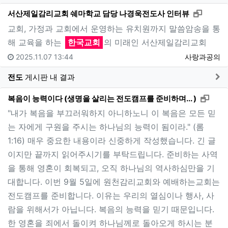
새창으
서산제일감리교회 쉐마학교 담당 나경욱전도사 인터뷰
교회, 가정과 교회에서 운영하는 유치원까지 말씀암송을 통
해 교육을 하는
한국교회
의 미래인 서산제일감리교회
2025.11.07 13:44
사랑과공의
게
전도
게시판 내 결과
새창
복음이 능력이다 (생명을 살리는 전도캠프를 준비하며... )
"내가 복음을 부끄러워하지 아니하노니 이 복음은 모든 믿
는 자에게 구원을 주시는 하나님의 능력이 됨이라." (롬
1:16) 매우 중요한 내용이라 신중하게 작성했습니다. 긴 글
이지만 끝까지 읽어주시기를 부탁드립니다. 준비하는 사역
을 통해 영혼이 회복되고, 오직 하나님의 역사하심만을 기
대합니다. 이번 9월 5일에 원천감리교회와 예배하는교회는
전도캠프를 준비합니다. 이유는 우리의 열심이나 행사, 사
람을 위해서가 아닙니다. 복음의 능력을 믿기 때문입니다.
한 영혼을 죄에서 돌이켜 하나님께로 돌아오게 하시는 분