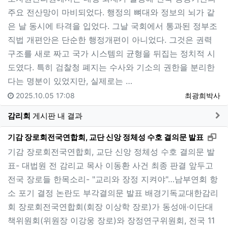
주요 전산망이 마비되었다. 행정의 뼈대와 정보의 뇌가 같
은 날 동시에 타격을 입었다. 그날 국회에서 통과된 정부조
직법 개편안은 단순한 행정개편이 아니었다. 그것은 권력
구조를 새로 짜고 국가 시스템의 균형을 뒤집는 정치적 시
도였다. 특히 검찰청 폐지는 수사와 기소의 권한을 분리한
다는 명분이 있었지만, 실제로는 …
2025.10.05 17:08
최광희박사
게
감리회
게시판 내 결과
새
기감 장로회전국연합회, 교단 신앙 정체성 수호 결의문 발표
기감 장로회전국연합회, 교단 신앙 정체성 수호 결의문 발
표- 대법원 전 감리교 목사 이동환 사건 최종 판결 앞두고
전국 장로들 한목소리- "교리와 장정 지켜야"…남부연회 항
소 포기 결정 논란도 부각결의문 발표 배경기독교대한감리
회 장로회전국연합회(회장 이상학 장로)가 동성애·이단대
책위원회(위원장 이강웅 장로)와 장정연구위원회, 전국 11