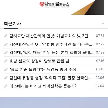
최근기사
감리교단 재산관리의 민낯: 기념교회의 빚 2편
등록일
07.31
감신대 신입생 OT "성희롱 멈추려면 술 따라주기"
등록일
07.27
감신대, '법적 대응' 진위 묻는 본지 질의에 끝내 '침묵'
등록일
07.22
호남 선교의 상징이 담보로 잡힌 날
등록일
07.16
"표절 기준 몰랐다"는 유경동 총장 주장
등록일
07.13
감신대 유경동 총장 '악의적 표절' 판정 한국연구재단 보고서 전문 전격 공개
등록일
07.06
애즈베리는 버리고 퀴어신학은 품는가?
등록일
07.04