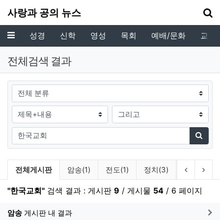
기
사랑과 공의 뉴스
메뉴
성경
신학
영성
목회
예배/문화
교육
전체검색 결과
그룹
검색조건
검색방법
검색어
검색
검색 게시판 목록
이전 게시
다음
전체게시판
암송(1)
전도(1)
정치(3)
감리회(22)
"한국교회"
검색 결과 : 게시판
9
/ 게시물
54
/ 6 페이지
게
암송
게시판 내 결과