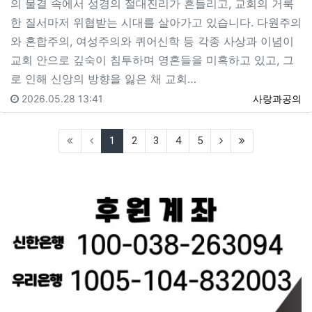
의 물결 속에서 성경의 절대진리가 흔들리고, 교회의 거룩
한 질서마저 위협받는 시대를 살아가고 있습니다. 다원주의
와 혼합주의, 여성주의와 퀴어신학 등 각종 사상과 이념이
교회 안으로 깊숙이 침투하며 영혼들을 미혹하고 있고, 그
로 인해 신앙의 방향을 잃은 채 교회…
2026.05.28 13:41
사랑과공의
(current)
(next)
(last)
1
2
3
4
5