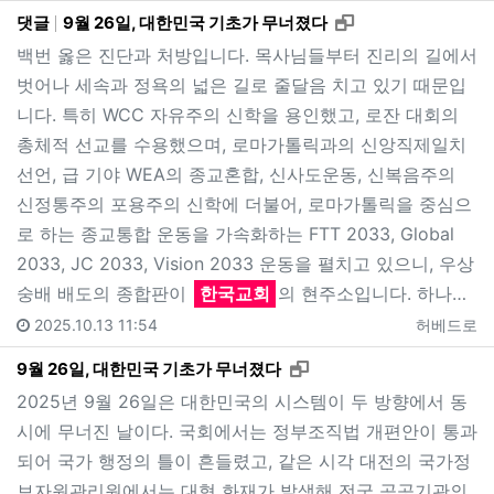
새창으로 보기
댓글
9월 26일, 대한민국 기초가 무너졌다
백번 옳은 진단과 처방입니다. 목사님들부터 진리의 길에서
벗어나 세속과 정욕의 넓은 길로 줄달음 치고 있기 때문입
니다. 특히 WCC 자유주의 신학을 용인했고, 로잔 대회의
총체적 선교를 수용했으며, 로마가톨릭과의 신앙직제일치
선언, 급 기야 WEA의 종교혼합, 신사도운동, 신복음주의
신정통주의 포용주의 신학에 더불어, 로마가톨릭을 중심으
로 하는 종교통합 운동을 가속화하는 FTT 2033, Global
2033, JC 2033, Vision 2033 운동을 펼치고 있으니, 우상
숭배 배도의 종합판이
한국교회
의 현주소입니다. 하나…
2025.10.13 11:54
허베드로
새창으로 보기
9월 26일, 대한민국 기초가 무너졌다
2025년 9월 26일은 대한민국의 시스템이 두 방향에서 동
시에 무너진 날이다. 국회에서는 정부조직법 개편안이 통과
되어 국가 행정의 틀이 흔들렸고, 같은 시각 대전의 국가정
보자원관리원에서는 대형 화재가 발생해 전국 공공기관의